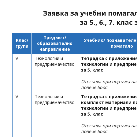
Заявка за учебни помага
за 5., 6., 7. к
Предмет/
Клас/
Учебник/ познавателн
образователно
група
помагало
направление
V
Технологии и
Тетрадка с приложения
предприемачество
технологии и предпри
за 5. клас
Отстъпка при поръчка н
повече броя.
V
Технологии и
Тетрадка с приложения
предприемачество
комплект материали п
технологии и предпри
за 5. клас
Отстъпка при поръчка н
повече броя.