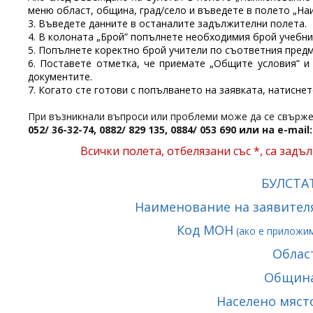
меню област, община, град/село и въведете в полето „На
3. Въведете данните в останалите задължителни полета.
4. В колоната „Брой” попълнете необходимия брой учебни
5. Попълнете коректно брой учители по съответния предм
6.
Поставете отметка, че приемате
„
Общите условия
”
документите.
7. Когато сте готови с попълването на заявката, натиснет
При възникнали въпроси или проблеми може да се свържет
052/ 36-32-74, 0882/ 829 135, 0884/ 053 690
или на e-mail
Всички полета, отбелязани със *, са задъ
БУЛСТА
Наименование на заявите
Код МОН
(ако е приложи
Облас
Общин
Населено мяс