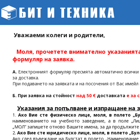
Уважаеми колеги и родители,
Моля, прочетете внимателно указанията
формуляр на заявка.
А.
Електронният формуляр пресмята автоматично всички с
за доставка.
При подаването на заявката и на посочения от Вас имейл 
Б. При заявка на стойност
над
50
€
доставката
е за 
Указания за попълване и изпращане на 
1.
Ако Вие сте физическо лице
, моля,
в полето „Б
наименованието на учебното заведение, а в поле „Ли
„МОЛ” запишете отново Вашите имена, за да продължите
2.
Ако Вие сте юридическо лице
, моля,
в полето „Бу
Aко след въвеждане на Булстат в полето „Наименование 