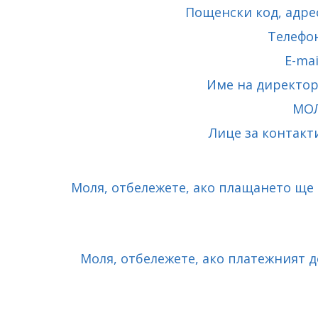
Пощенски код, адр
Телефо
E-ma
Име на директо
МО
Лице за контак
Моля, отбележете, ако плащането ще 
Моля, отбележете, ако платежният д